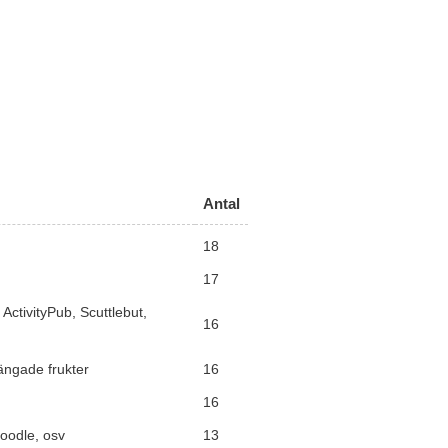
Antal
18
17
ctivityPub, Scuttlebut,
16
ängade frukter
16
16
Doodle, osv
13