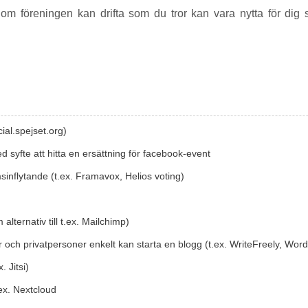
om föreningen kan drifta som du tror kan vara nytta för dig s
ial.spejset.org)
ed syfte att hitta en ersättning för facebook-event
sinflytande (t.ex. Framavox, Helios voting)
alternativ till t.ex. Mailchimp)
r och privatpersoner enkelt kan starta en blogg (t.ex. WriteFreely, Wor
. Jitsi)
t.ex. Nextcloud