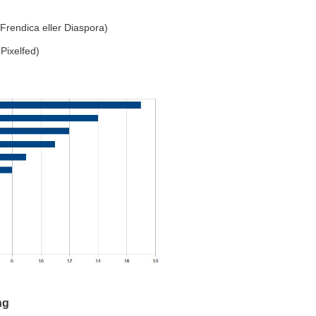
x. Frendica eller Diaspora)
. Pixelfed)
ng