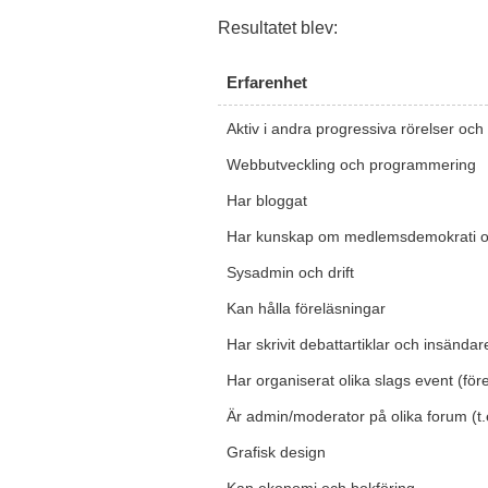
Resultatet blev:
Erfarenhet
Aktiv i andra progressiva rörelser och or
Webbutveckling och programmering
Har bloggat
Har kunskap om medlemsdemokrati o
Sysadmin och drift
Kan hålla föreläsningar
Har skrivit debattartiklar och insändar
Har organiserat olika slags event (före
Är admin/moderator på olika forum (t
Grafisk design
Kan ekonomi och bokföring