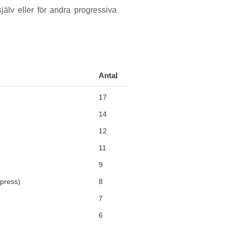
jälv eller för andra progressiva
Antal
17
14
12
11
9
dpress)
8
7
6